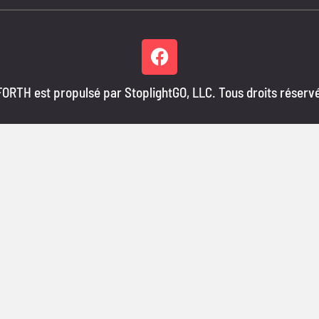
ORTH est propulsé par StoplightGO, LLC. Tous droits réserv
dre du plan de rémunération CFORTH sont basés sur les ventes d
 adhérer. Les revenus réels gagnés dans le cadre du plan de rému
aucune garantie de gagner un revenu.