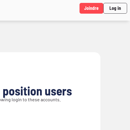
Joindre
Log in
 position users
lowing login to these accounts.