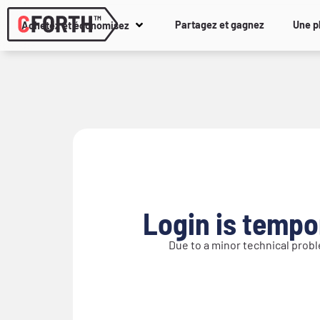
Partagez et gagnez
Une p
Achetez et économisez
Login is tempo
Due to a minor technical probl