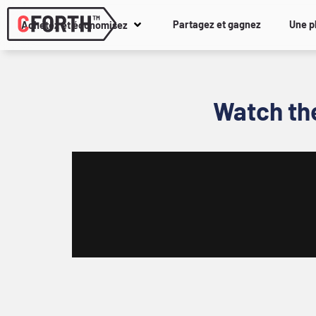
Partagez et gagnez
Une p
Achetez et économisez
Watch th