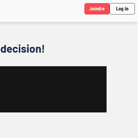
Joindre
Log in
decision!