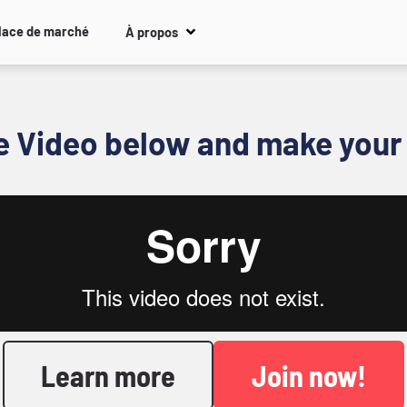
lace de marché
À propos
e Video below and make your 
Learn more
Join now!