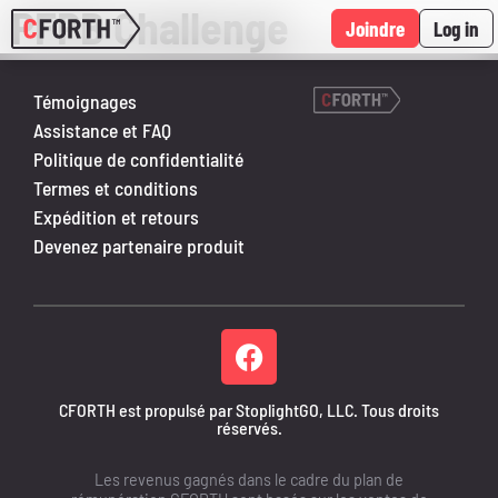
PFPB Challenge
Joindre
Log in
Témoignages
Assistance et FAQ
Politique de confidentialité
Termes et conditions
Expédition et retours
Devenez partenaire produit
CFORTH est propulsé par StoplightGO, LLC. Tous droits
réservés.
Les revenus gagnés dans le cadre du plan de