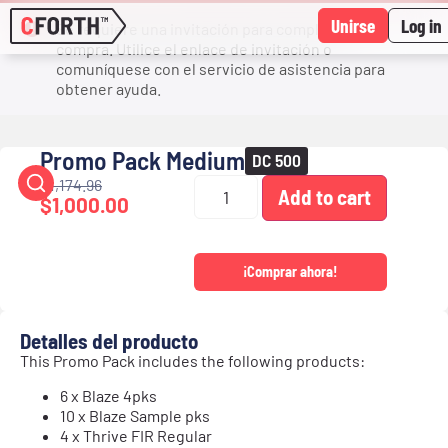
Unirse
Log in
Se requiere una invitación para completar la
compra. Utilice el enlace de invitación o
comuníquese con el servicio de asistencia para
obtener ayuda.
Promo Pack Medium
DC 500
$
1,174.96
Add to cart
$
1,000.00
¡Comprar ahora!
Detalles del producto
This Promo Pack includes the following products:
6 x Blaze 4pks
10 x Blaze Sample pks
4 x Thrive FIR Regular