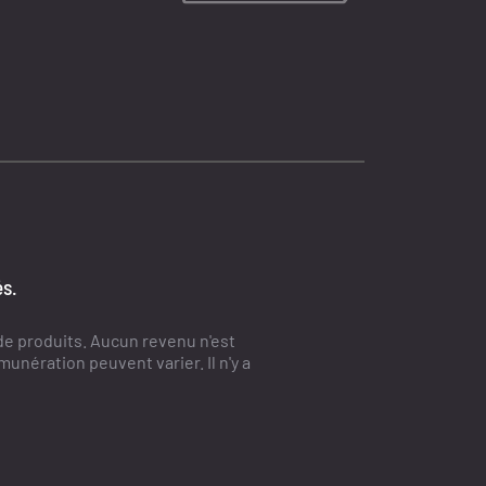
és.
e produits. Aucun revenu n'est
nération peuvent varier. Il n'y a