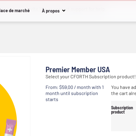
se use your invite link or contact support for help
lace de marché
À propos
Premier Member USA
Select your CFORTH Subscription product!
From:
$
59.00
/ month with 1
You have ad
month until subscription
the cart alr
starts
Subscription
product