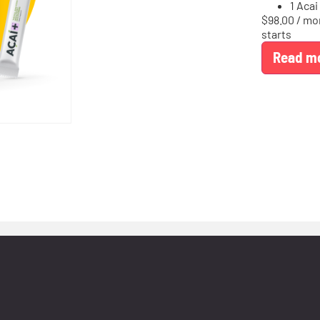
1 Acai
$
98.00
/ mo
starts
Read m