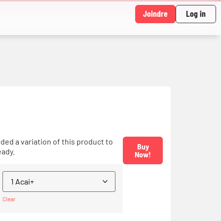
Joindre
Log in
ded a variation of this product to
Buy
eady.
Now!
Clear