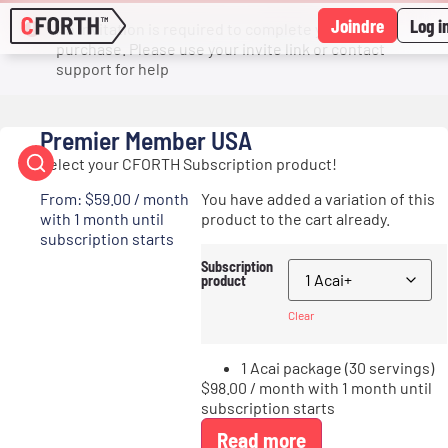
Joindre
Log i
An invitation is required to complete your
purchase. Please use your invite link or contact
support for help
Premier Member USA
Select your CFORTH Subscription product!
From:
$
59.00
/ month
You have added a variation of this
with 1 month until
product to the cart already.
subscription starts
Subscription
product
Clear
1 Acai package (30 servings)
$
98.00
/ month with 1 month until
subscription starts
Read more